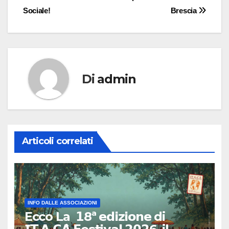
articoli
Sociale!
Brescia
Di
admin
Articoli correlati
INFO DALLE ASSOCIAZIONI
Ecco La 𝟭8ª 𝗲𝗱𝗶𝘇𝗶𝗼𝗻𝗲 di