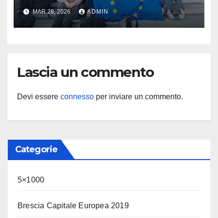
Brescia : Erasmus plus :
MAR 28, 2026
ADMIN
Arricchisce la vita, apre la
mente
Lascia un commento
Devi essere
connesso
per inviare un commento.
Categorie
5×1000
Brescia Capitale Europea 2019