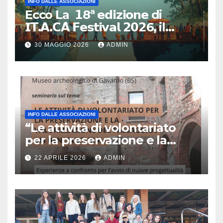
INFO DALLE ASSOCIAZIONI
Ecco La 𝟭8ª 𝗲𝗱𝗶𝘇𝗶𝗼𝗻𝗲 di
𝗜𝗧.𝗔.𝗖𝗔̀ 𝗙𝗲𝘀𝘁𝗶𝘃𝗮𝗹 𝟮𝟬𝟮6, il
primo e unico festival in Italia
30 MAGGIO 2026
ADMIN
dedicato al turismo
responsabile.
INFO DALLE ASSOCIAZIONI
“Le attività di volontariato
per la preservazione e la
valorizzazione del paesaggio
22 APRILE 2026
ADMIN
e dei beni culturali
Esperienze a confronto per
l’avvio di nuove
progettualità – Sabato 2
maggio 2026 ore 10:30 Museo