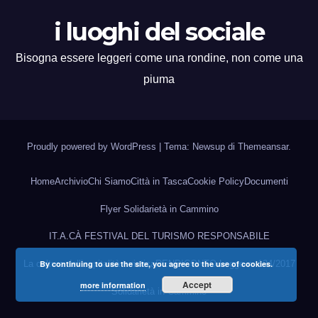
i luoghi del sociale
Bisogna essere leggeri come una rondine, non come una
piuma
Proudly powered by WordPress
|
Tema: Newsup di
Themeansar
.
Home
Archivio
Chi Siamo
Città in Tasca
Cookie Policy
Documenti
Flyer Solidarietà in Cammino
IT.A.CÀ FESTIVAL DEL TURISMO RESPONSABILE
By continuing to use the site, you agree to the use of cookies.
La cultura dell’ospitalità turistica
RENDICONTO Legge n. 124/2017
Accept
more information
Solidarietà in Cammino