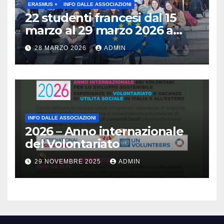
archeologico di Gavardo (BS)
ERASMUS +
INFO DALLE ASSOCIAZIONI
22 studenti francesi dal 15
marzo al 29 marzo 2026 a
Brescia : Erasmus plus :
28 MARZO 2026
ADMIN
Arricchisce la vita, apre la
mente
INFO DALLE ASSOCIAZIONI
2026 – Anno internazionale
del Volontariato
29 NOVEMBRE 2025
ADMIN