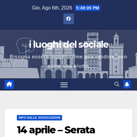
Salta
Gio. Ago 6th, 2026
5:49:06 PM
al
contenuto
i luoghi del sociale
Bisogna essere leggeri come una rondine, non
come una piuma
INFO DALLE ASSOCIAZIONI
14 aprile – Serata