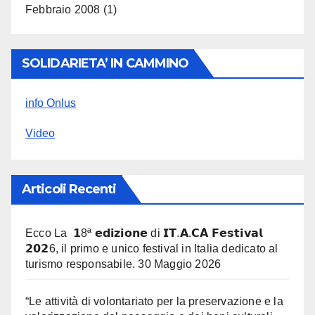
Febbraio 2008
(1)
SOLIDARIETA’ IN CAMMINO
info Onlus
Video
Articoli Recenti
Ecco La 𝟭8ª 𝗲𝗱𝗶𝘇𝗶𝗼𝗻𝗲 di 𝗜𝗧.𝗔.𝗖𝗔̀ 𝗙𝗲𝘀𝘁𝗶𝘃𝗮𝗹
𝟮𝟬𝟮6, il primo e unico festival in Italia dedicato al
turismo responsabile.
30 Maggio 2026
“Le attività di volontariato per la preservazione e la