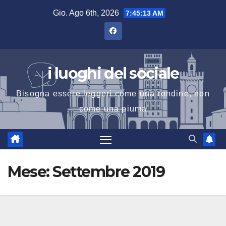
Salta
Gio. Ago 6th, 2026
7:45:14 AM
al
contenuto
i luoghi del sociale
Bisogna essere leggeri come una rondine, non
come una piuma
Mese:
Settembre 2019