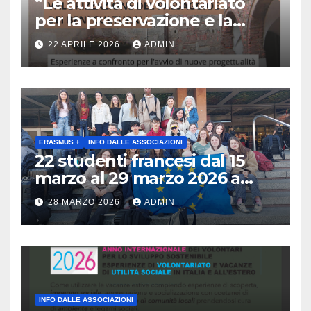
“Le attività di volontariato
per la preservazione e la
valorizzazione del paesaggio
22 APRILE 2026
ADMIN
e dei beni culturali
Esperienze a confronto per
l’avvio di nuove
progettualità – Sabato 2
maggio 2026 ore 10:30 Museo
archeologico di Gavardo (BS)
ERASMUS +
INFO DALLE ASSOCIAZIONI
22 studenti francesi dal 15
marzo al 29 marzo 2026 a
Brescia : Erasmus plus :
28 MARZO 2026
ADMIN
Arricchisce la vita, apre la
mente
INFO DALLE ASSOCIAZIONI