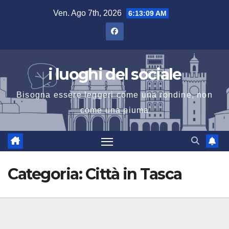
Salta
Ven. Ago 7th, 2026
6:13:10 AM
al
contenuto
i luoghi del sociale
Bisogna essere leggeri come una rondine, non
come una piuma
Categoria:
Città in Tasca