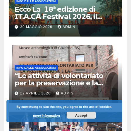
INFO DALLE ASSOCIAZIONI
Ecco La 𝟭8ª 𝗲𝗱𝗶𝘇𝗶𝗼𝗻𝗲 di
𝗜𝗧.𝗔.𝗖𝗔̀ 𝗙𝗲𝘀𝘁𝗶𝘃𝗮𝗹 𝟮𝟬𝟮6, il
primo e unico festival in Italia
30 MAGGIO 2026
ADMIN
dedicato al turismo
responsabile.
INFO DALLE ASSOCIAZIONI
“Le attività di volontariato
per la preservazione e la
valorizzazione del paesaggio
22 APRILE 2026
ADMIN
e dei beni culturali
Esperienze a confronto per
By continuing to use the site, you agree to the use of cookies.
l’avvio di nuove
Accept
more information
progettualità – Sabato 2
maggio 2026 ore 10:30 Museo