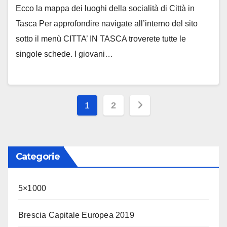
Ecco la mappa dei luoghi della socialità di Città in
Tasca Per approfondire navigate all’interno del sito
sotto il menù CITTA’ IN TASCA troverete tutte le
singole schede. I giovani…
Paginazione
1
2
degli
articoli
Categorie
5×1000
Brescia Capitale Europea 2019