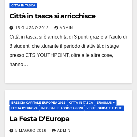
CITTÀ IN TASCA
Città in tasca si arricchisce
15 GIUGNO 2018
ADMIN
Città in tasca si è arricchita di 3 punti grazie all’aiuto di
3 studenti che ,durante il periodo di attività di stage
presso CTS YOUTHPOINT, oltre alle altre cose,
hanno…
BRESCIA CAPITALE EUROPEA 2019
CITTÀ IN TASCA
ERASMUS +
FESTA D'EUROPA
INFO DALLE ASSOCIAZIONI
VISITE GUIDATE E GITE
La Festa D’Europa
5 MAGGIO 2016
ADMIN