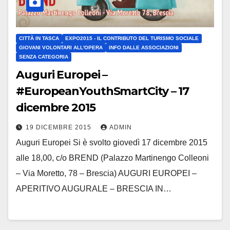
CITTÀ IN TASCA
EXPO2015 - IL CONTRIBUTO DEL TURISMO SOCIALE
GIOVANI VOLONTARI ALL'OPERA
INFO DALLE ASSOCIAZIONI
SENZA CATEGORIA
Auguri Europei –
#EuropeanYouthSmartCity – 17
dicembre 2015
19 DICEMBRE 2015
ADMIN
Auguri Europei Si è svolto giovedì 17 dicembre 2015
alle 18,00, c/o BREND (Palazzo Martinengo Colleoni
– Via Moretto, 78 – Brescia) AUGURI EUROPEI –
APERITIVO AUGURALE – BRESCIA IN…