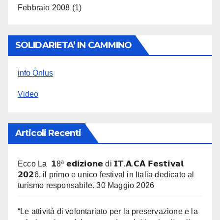
Febbraio 2008
(1)
SOLIDARIETA’ IN CAMMINO
info Onlus
Video
Articoli Recenti
Ecco La 𝟭8ª 𝗲𝗱𝗶𝘇𝗶𝗼𝗻𝗲 di 𝗜𝗧.𝗔.𝗖𝗔̀ 𝗙𝗲𝘀𝘁𝗶𝘃𝗮𝗹
𝟮𝟬𝟮6, il primo e unico festival in Italia dedicato al
turismo responsabile.
30 Maggio 2026
“Le attività di volontariato per la preservazione e la