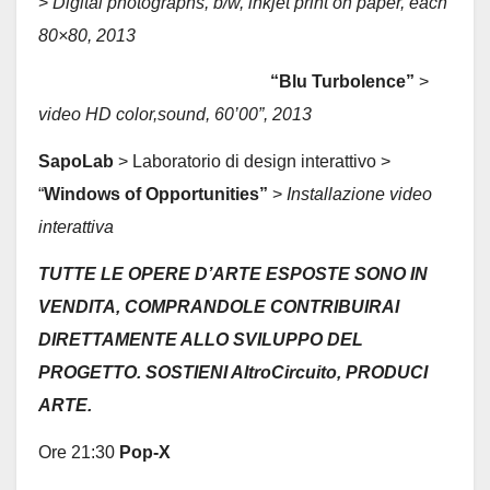
>
Digital photographs, b/w, inkjet print on paper, each
80×80, 2013
“Blu Turbolence”
>
video HD color,sound, 60’00”, 2013
SapoLab
> Laboratorio di design interattivo >
“
Windows of Opportunities”
>
Installazione video
interattiva
TUTTE LE OPERE D’ARTE ESPOSTE SONO IN
VENDITA, COMPRANDOLE CONTRIBUIRAI
DIRETTAMENTE ALLO SVILUPPO DEL
PROGETTO. SOSTIENI AltroCircuito, PRODUCI
ARTE.
Ore 21:30
Pop-X