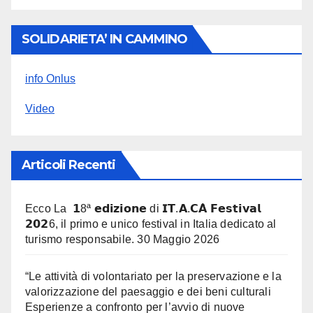
SOLIDARIETA’ IN CAMMINO
info Onlus
Video
Articoli Recenti
Ecco La 𝟭8ª 𝗲𝗱𝗶𝘇𝗶𝗼𝗻𝗲 di 𝗜𝗧.𝗔.𝗖𝗔̀ 𝗙𝗲𝘀𝘁𝗶𝘃𝗮𝗹
𝟮𝟬𝟮6, il primo e unico festival in Italia dedicato al
turismo responsabile.
30 Maggio 2026
“Le attività di volontariato per la preservazione e la
valorizzazione del paesaggio e dei beni culturali
Esperienze a confronto per l’avvio di nuove