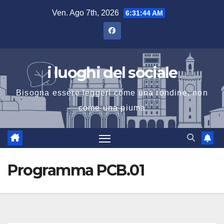
Salta
Ven. Ago 7th, 2026
6:31:45 AM
al
contenuto
i luoghi del sociale
Bisogna essere leggeri come una rondine, non
come una piuma
Programma PCB.01