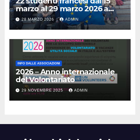
22 studenti francesi dal 15
marzo al 29 marzo 2026 a
Brescia : Erasmus plus :
28 MARZO 2026
ADMIN
Arricchisce la vita, apre la
mente
INFO DALLE ASSOCIAZIONI
2026 – Anno internazionale
del Volontariato
29 NOVEMBRE 2025
ADMIN