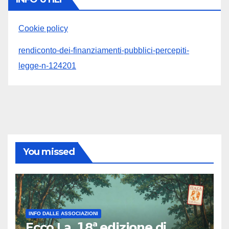
Cookie policy
rendiconto-dei-finanziamenti-pubblici-percepiti-
legge-n-124201
You missed
INFO DALLE ASSOCIAZIONI
Ecco La 𝟭8ª 𝗲𝗱𝗶𝘇𝗶𝗼𝗻𝗲 di