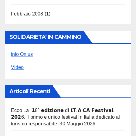
Febbraio 2008
(1)
SOLIDARIETA’ IN CAMMINO
info Onlus
Video
Articoli Recenti
Ecco La 𝟭8ª 𝗲𝗱𝗶𝘇𝗶𝗼𝗻𝗲 di 𝗜𝗧.𝗔.𝗖𝗔̀ 𝗙𝗲𝘀𝘁𝗶𝘃𝗮𝗹
𝟮𝟬𝟮6, il primo e unico festival in Italia dedicato al
turismo responsabile.
30 Maggio 2026