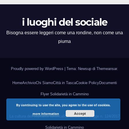
i luoghi del sociale
Bisogna essere leggeri come una rondine, non come una
piuma
Proudly powered by WordPress
|
Tema: Newsup di
Themeansar
.
Home
Archivio
Chi Siamo
Città in Tasca
Cookie Policy
Documenti
Flyer Solidarietà in Cammino
By continuing to use the site, you agree to the use of cookies.
IT.A.CÀ FESTIVAL DEL TURISMO RESPONSABILE
Accept
more information
La cultura dell’ospitalità turistica
RENDICONTO Legge n. 124/2017
Solidarietà in Cammino