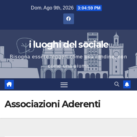
Salta
Dom. Ago 9th, 2026
3:05:01 PM
al
contenuto
i luoghi del sociale
Bisogna essere leggeri come una rondine, non
come una piuma
Associazioni Aderenti