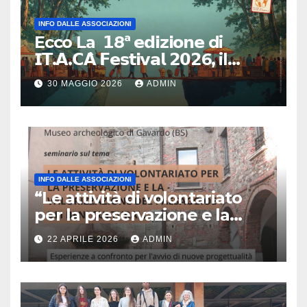
INFO DALLE ASSOCIAZIONI
Ecco La 𝟭8ª 𝗲𝗱𝗶𝘇𝗶𝗼𝗻𝗲 di
𝗜𝗧.𝗔.𝗖𝗔̀ 𝗙𝗲𝘀𝘁𝗶𝘃𝗮𝗹 𝟮𝟬𝟮6, il
primo e unico festival in Italia
30 MAGGIO 2026
ADMIN
dedicato al turismo
responsabile.
INFO DALLE ASSOCIAZIONI
“Le attività di volontariato
per la preservazione e la
valorizzazione del paesaggio
22 APRILE 2026
ADMIN
e dei beni culturali
Esperienze a confronto per
l’avvio di nuove
progettualità – Sabato 2