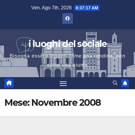
Salta
Ven. Ago 7th, 2026
8:37:18 AM
al
contenuto
i luoghi del sociale
Bisogna essere leggeri come una rondine, non
come una piuma
Mese:
Novembre 2008