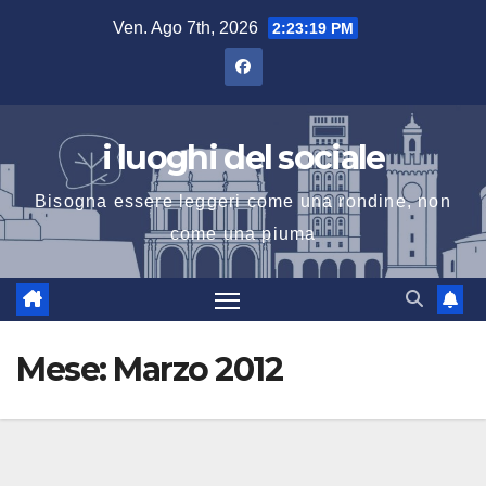
Salta
Ven. Ago 7th, 2026
2:23:20 PM
al
contenuto
i luoghi del sociale
Bisogna essere leggeri come una rondine, non
come una piuma
Mese:
Marzo 2012