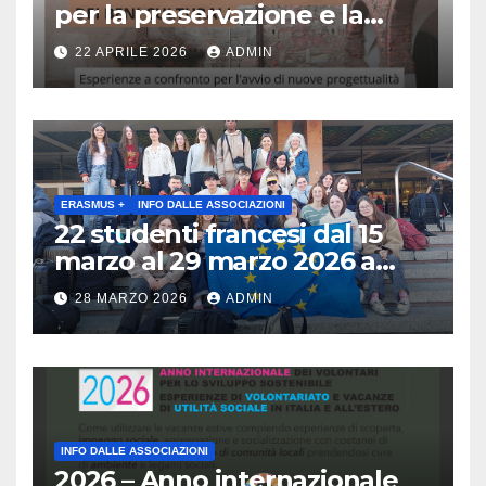
per la preservazione e la
valorizzazione del paesaggio
22 APRILE 2026
ADMIN
e dei beni culturali
Esperienze a confronto per
l’avvio di nuove
progettualità – Sabato 2
maggio 2026 ore 10:30 Museo
archeologico di Gavardo (BS)
ERASMUS +
INFO DALLE ASSOCIAZIONI
22 studenti francesi dal 15
marzo al 29 marzo 2026 a
Brescia : Erasmus plus :
28 MARZO 2026
ADMIN
Arricchisce la vita, apre la
mente
INFO DALLE ASSOCIAZIONI
2026 – Anno internazionale