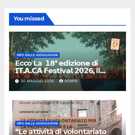
You missed
INFO DALLE ASSOCIAZIONI
Ecco La 𝟭8ª 𝗲𝗱𝗶𝘇𝗶𝗼𝗻𝗲 di
𝗜𝗧.𝗔.𝗖𝗔̀ 𝗙𝗲𝘀𝘁𝗶𝘃𝗮𝗹 𝟮𝟬𝟮6, il
primo e unico festival in Italia
30 MAGGIO 2026
ADMIN
dedicato al turismo
responsabile.
INFO DALLE ASSOCIAZIONI
“Le attività di volontariato