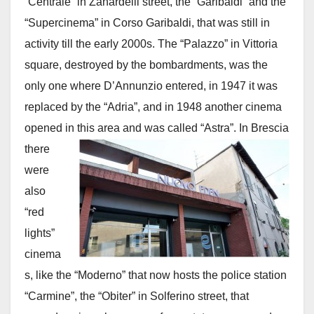
“Centrale” in Zanardelli street, the “Garibaldi” and the
“Supercinema” in Corso Garibaldi, that was still in
activity till the early 2000s. The “Palazzo” in Vittoria
square, destroyed by the bombardments, was the
only one where D’Annunzio entered, in 1947 it was
replaced by the “Adria”, and in 1948 another cinema
opened in this area and was called “Astra”.
In Brescia
there
were
also
“red
lights”
cinema
s, like the “Moderno” that now hosts the police station
“Carmine”, the “Obiter” in Solferino street, that