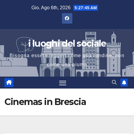
Salta
Gio. Ago 6th, 2026
5:27:46 AM
al
contenuto
i luoghi del sociale
Bisogna essere leggeri come una rondine, non
come una piuma
Cinemas in Brescia