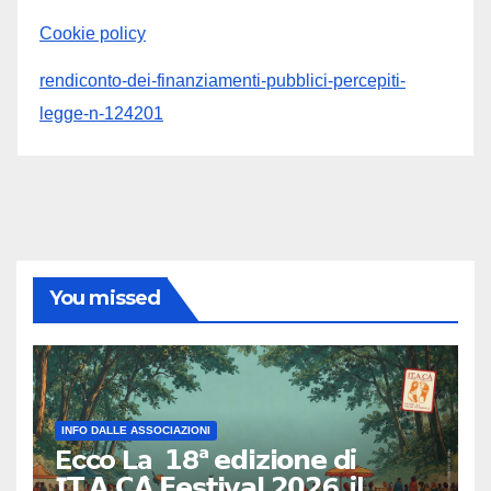
Cookie policy
rendiconto-dei-finanziamenti-pubblici-percepiti-
legge-n-124201
You missed
INFO DALLE ASSOCIAZIONI
Ecco La 𝟭8ª 𝗲𝗱𝗶𝘇𝗶𝗼𝗻𝗲 di
𝗜𝗧.𝗔.𝗖𝗔̀ 𝗙𝗲𝘀𝘁𝗶𝘃𝗮𝗹 𝟮𝟬𝟮6, il