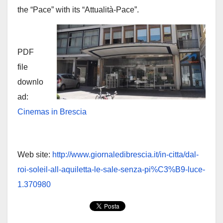
the “Pace” with its “Attualità-Pace”.
PDF
file
downlo
ad:
Cinemas in Brescia
Web site:
http://www.giornaledibrescia.it/in-citta/dal-
roi-soleil-all-aquiletta-le-sale-senza-pi%C3%B9-luce-
1.370980