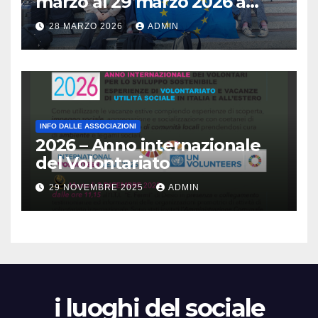
marzo al 29 marzo 2026 a
Brescia : Erasmus plus :
28 MARZO 2026
ADMIN
Arricchisce la vita, apre la
mente
INFO DALLE ASSOCIAZIONI
2026 – Anno internazionale
del Volontariato
29 NOVEMBRE 2025
ADMIN
i luoghi del sociale