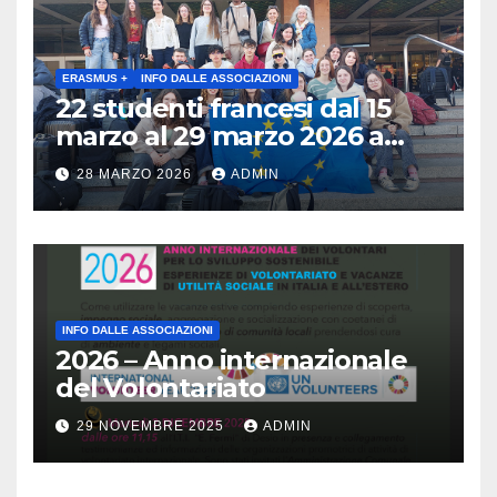
progettualità – Sabato 2
maggio 2026 ore 10:30 Museo
archeologico di Gavardo (BS)
ERASMUS +
INFO DALLE ASSOCIAZIONI
22 studenti francesi dal 15
marzo al 29 marzo 2026 a
Brescia : Erasmus plus :
28 MARZO 2026
ADMIN
Arricchisce la vita, apre la
mente
INFO DALLE ASSOCIAZIONI
2026 – Anno internazionale
del Volontariato
29 NOVEMBRE 2025
ADMIN