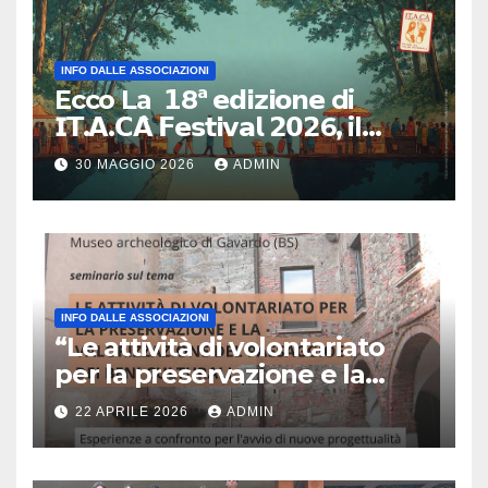
INFO DALLE ASSOCIAZIONI
Ecco La 𝟭8ª 𝗲𝗱𝗶𝘇𝗶𝗼𝗻𝗲 di
𝗜𝗧.𝗔.𝗖𝗔̀ 𝗙𝗲𝘀𝘁𝗶𝘃𝗮𝗹 𝟮𝟬𝟮6, il
primo e unico festival in Italia
30 MAGGIO 2026
ADMIN
dedicato al turismo
responsabile.
INFO DALLE ASSOCIAZIONI
“Le attività di volontariato
per la preservazione e la
valorizzazione del paesaggio
22 APRILE 2026
ADMIN
e dei beni culturali
Esperienze a confronto per
l’avvio di nuove