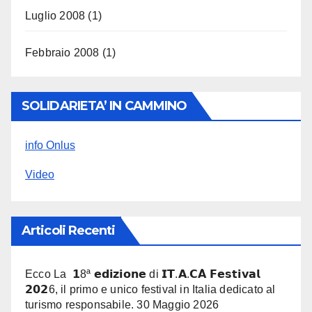
Luglio 2008
(1)
Febbraio 2008
(1)
SOLIDARIETA’ IN CAMMINO
info Onlus
Video
Articoli Recenti
Ecco La 𝟭8ª 𝗲𝗱𝗶𝘇𝗶𝗼𝗻𝗲 di 𝗜𝗧.𝗔.𝗖𝗔̀ 𝗙𝗲𝘀𝘁𝗶𝘃𝗮𝗹
𝟮𝟬𝟮6, il primo e unico festival in Italia dedicato al
turismo responsabile.
30 Maggio 2026