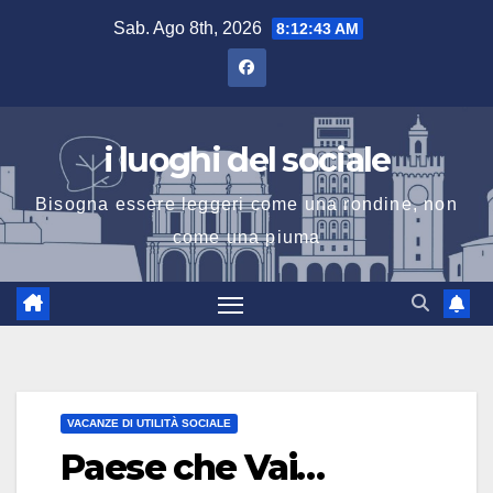
Salta
Sab. Ago 8th, 2026
8:12:45 AM
al
contenuto
i luoghi del sociale
Bisogna essere leggeri come una rondine, non
come una piuma
VACANZE DI UTILITÀ SOCIALE
Paese che Vai…