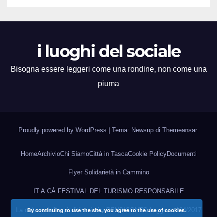
i luoghi del sociale
Bisogna essere leggeri come una rondine, non come una
piuma
Proudly powered by WordPress
|
Tema: Newsup di
Themeansar
.
Home
Archivio
Chi Siamo
Città in Tasca
Cookie Policy
Documenti
Flyer Solidarietà in Cammino
IT.A.CÀ FESTIVAL DEL TURISMO RESPONSABILE
La cultura dell’ospitalità turistica
RENDICONTO Legge n. 124/2017
By continuing to use the site, you agree to the use of cookies.