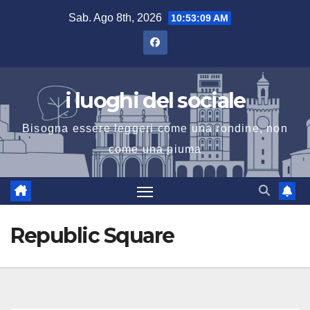
Salta
Sab. Ago 8th, 2026
10:53:10 AM
al
contenuto
i luoghi del sociale
Bisogna essere leggeri come una rondine, non
come una piuma
Republic Square