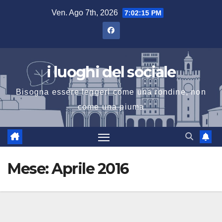
Salta
Ven. Ago 7th, 2026
7:02:16 PM
al
contenuto
i luoghi del sociale
Bisogna essere leggeri come una rondine, non
come una piuma
Mese:
Aprile 2016