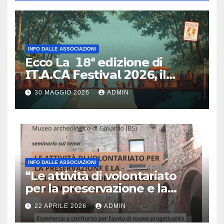
INFO DALLE ASSOCIAZIONI
Ecco La 𝟭8ª 𝗲𝗱𝗶𝘇𝗶𝗼𝗻𝗲 di
𝗜𝗧.𝗔.𝗖𝗔̀ 𝗙𝗲𝘀𝘁𝗶𝘃𝗮𝗹 𝟮𝟬𝟮6, il
primo e unico festival in Italia
30 MAGGIO 2026
ADMIN
dedicato al turismo
responsabile.
INFO DALLE ASSOCIAZIONI
“Le attività di volontariato
per la preservazione e la
valorizzazione del paesaggio
22 APRILE 2026
ADMIN
e dei beni culturali