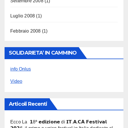
Settembre 2008
(1)
Luglio 2008
(1)
Febbraio 2008
(1)
SOLIDARIETA’ IN CAMMINO
info Onlus
Video
Articoli Recenti
Ecco La 𝟭8ª 𝗲𝗱𝗶𝘇𝗶𝗼𝗻𝗲 di 𝗜𝗧.𝗔.𝗖𝗔̀ 𝗙𝗲𝘀𝘁𝗶𝘃𝗮𝗹