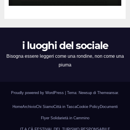
i luoghi del sociale
Bisogna essere leggeri come una rondine, non come una
piuma
Proudly powered by WordPress
|
Tema: Newsup di
Themeansar
.
Home
Archivio
Chi Siamo
Città in Tasca
Cookie Policy
Documenti
Flyer Solidarietà in Cammino
IT.A.CÀ FESTIVAL DEL TURISMO RESPONSABILE