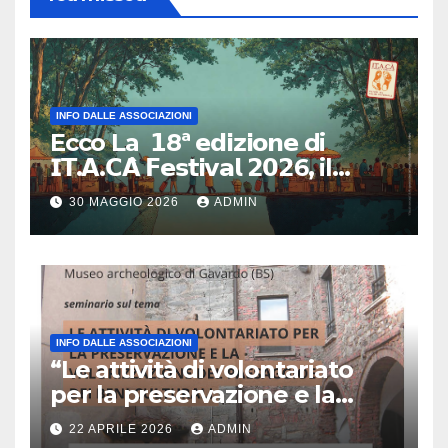
INFO DALLE ASSOCIAZIONI
Ecco La 𝟭8ª 𝗲𝗱𝗶𝘇𝗶𝗼𝗻𝗲 di
𝗜𝗧.𝗔.𝗖𝗔̀ 𝗙𝗲𝘀𝘁𝗶𝘃𝗮𝗹 𝟮𝟬𝟮6, il
primo e unico festival in Italia
30 MAGGIO 2026
ADMIN
dedicato al turismo
responsabile.
INFO DALLE ASSOCIAZIONI
“Le attività di volontariato
per la preservazione e la
valorizzazione del paesaggio
22 APRILE 2026
ADMIN
e dei beni culturali