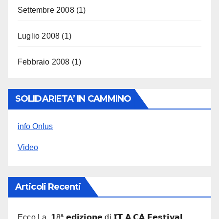
Settembre 2008
(1)
Luglio 2008
(1)
Febbraio 2008
(1)
SOLIDARIETA’ IN CAMMINO
info Onlus
Video
Articoli Recenti
Ecco La 𝟭8ª 𝗲𝗱𝗶𝘇𝗶𝗼𝗻𝗲 di 𝗜𝗧.𝗔.𝗖𝗔̀ 𝗙𝗲𝘀𝘁𝗶𝘃𝗮𝗹