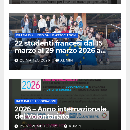
Esperienze a confronto per
l’avvio di nuove
progettualità – Sabato 2
maggio 2026 ore 10:30 Museo
archeologico di Gavardo (BS)
ERASMUS +
INFO DALLE ASSOCIAZIONI
22 studenti francesi dal 15
marzo al 29 marzo 2026 a
Brescia : Erasmus plus :
28 MARZO 2026
ADMIN
Arricchisce la vita, apre la
mente
INFO DALLE ASSOCIAZIONI
2026 – Anno internazionale
del Volontariato
29 NOVEMBRE 2025
ADMIN