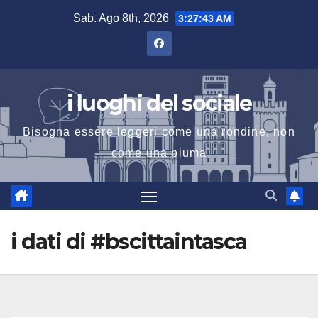
Salta
Sab. Ago 8th, 2026
3:27:44 AM
al
contenuto
i luoghi del sociale
Bisogna essere leggeri come una rondine, non
come una piuma
i dati di #bscittaintasca