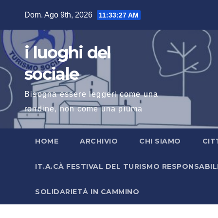
Salta
Dom. Ago 9th, 2026
11:33:28 AM
al
contenuto
i luoghi del
sociale
Bisogna essere leggeri come una
rondine, non come una piuma
HOME
ARCHIVIO
CHI SIAMO
CIT
IT.A.CÀ FESTIVAL DEL TURISMO RESPONSABIL
SOLIDARIETÀ IN CAMMINO