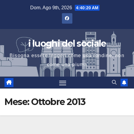
Salta
Dom. Ago 9th, 2026
4:40:21 AM
al
contenuto
i luoghi del sociale
Bisogna essere leggeri come una rondine, non
come una piuma
Mese:
Ottobre 2013