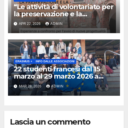
“Le attività di volontariato per
la preservazione e la
valorizzazione del paesaggio
APR 22, 2026
ADMIN
e dei beni culturali
Esperienze a confronto per
l’avvio di nuove
progettualità – Sabato 2
maggio 2026 ore 10:30 Museo
archeologico di Gavardo (BS)
ERASMUS +
INFO DALLE ASSOCIAZIONI
22 studenti francesi dal 15
marzo al 29 marzo 2026 a
Brescia : Erasmus plus :
MAR 28, 2026
ADMIN
Arricchisce la vita, apre la
mente
Lascia un commento