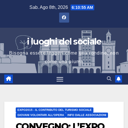
Salta
Sab. Ago 8th, 2026
6:10:56 AM
al
contenuto
i luoghi del sociale
Bisogna essere leggeri come una rondine, non
come una piuma
EXPO2015 - IL CONTRIBUTO DEL TURISMO SOCIALE
GIOVANI VOLONTARI ALL'OPERA
INFO DALLE ASSOCIAZIONI
CONVEGNO: L’EXPO