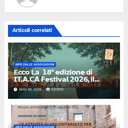
Articoli correlati
INFO DALLE ASSOCIAZIONI
Ecco La 𝟭8ª 𝗲𝗱𝗶𝘇𝗶𝗼𝗻𝗲 di
𝗜𝗧.𝗔.𝗖𝗔̀ 𝗙𝗲𝘀𝘁𝗶𝘃𝗮𝗹 𝟮𝟬𝟮6, il
primo e unico festival in Italia
MAG 30, 2026
ADMIN
dedicato al turismo
responsabile.
INFO DALLE ASSOCIAZIONI