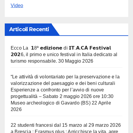
Video
Articoli Recenti
Ecco La 𝟭8ª 𝗲𝗱𝗶𝘇𝗶𝗼𝗻𝗲 di 𝗜𝗧.𝗔.𝗖𝗔̀ 𝗙𝗲𝘀𝘁𝗶𝘃𝗮𝗹
𝟮𝟬𝟮6, il primo e unico festival in Italia dedicato al
turismo responsabile.
30 Maggio 2026
“Le attività di volontariato per la preservazione e la
valorizzazione del paesaggio e dei beni culturali
Esperienze a confronto per l’avvio di nuove
progettualità – Sabato 2 maggio 2026 ore 10:30
Museo archeologico di Gavardo (BS)
22 Aprile
2026
22 studenti francesi dal 15 marzo al 29 marzo 2026
a Brescia : Erasmus plus : Arricchisce la vita, apre