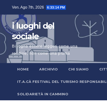
Salta
Ven. Ago 7th, 2026
6:33:15 PM
al
contenuto
i luoghi del
sociale
Bisogna essere leggeri come una
rondine, non come una piuma
HOME
ARCHIVIO
CHI SIAMO
CIT
IT.A.CÀ FESTIVAL DEL TURISMO RESPONSABIL
SOLIDARIETÀ IN CAMMINO