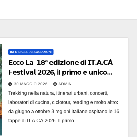
INFO DALLE ASSOCIAZIONI
Ecco La 𝟭8ª 𝗲𝗱𝗶𝘇𝗶𝗼𝗻𝗲 di 𝗜𝗧.𝗔.𝗖𝗔̀
𝗙𝗲𝘀𝘁𝗶𝘃𝗮𝗹 𝟮𝟬𝟮6, il primo e unico
festival in Italia dedicato al turismo
30 MAGGIO 2026
ADMIN
responsabile.
Trekking nella natura, itinerari urbani, concerti,
laboratori di cucina, ciclotour, reading e molto altro:
da giugno a ottobre 8 regioni italiane ospitano le 16
tappe di IT.A.CÀ 2026. Il primo…