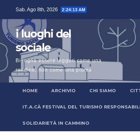
Salta
Sab. Ago 8th, 2026
2:24:14 AM
al
contenuto
i luoghi del
sociale
Bisogna essere leggeri come una
rondine, non come una piuma
HOME
ARCHIVIO
CHI SIAMO
CIT
IT.A.CÀ FESTIVAL DEL TURISMO RESPONSABIL
SOLIDARIETÀ IN CAMMINO