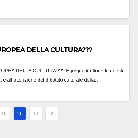
 EUROPEA DELLA CULTURA???
OPEA DELLA CULTURA??? Egregio direttore, In questi
are all’attenzione del dibattito culturale della…
e
15
16
17