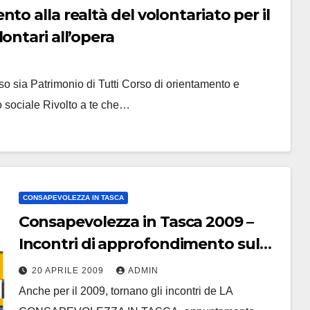
o alla realtà del volontariato per il
ontari all’opera
so sia Patrimonio di Tutti Corso di orientamento e
mo sociale Rivolto a te che…
CONSAPEVOLEZZA IN TASCA
Consapevolezza in Tasca 2009 –
Incontri di approfondimento sul
progetto CAMMINO SUL TETTO
20 APRILE 2009
ADMIN
DEL MONDO!
Anche per il 2009, tornano gli incontri de LA