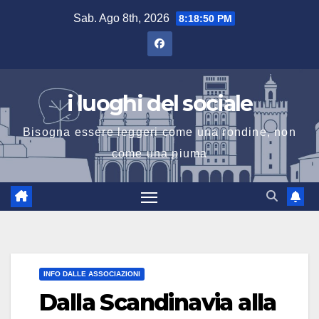
Salta
Sab. Ago 8th, 2026
8:18:51 PM
al
contenuto
i luoghi del sociale
Bisogna essere leggeri come una rondine, non
come una piuma
INFO DALLE ASSOCIAZIONI
Dalla Scandinavia alla