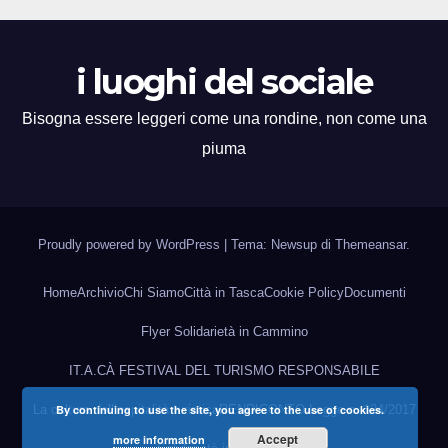
i luoghi del sociale
Bisogna essere leggeri come una rondine, non come una
piuma
Proudly powered by WordPress
|
Tema: Newsup di
Themeansar
.
Home
Archivio
Chi Siamo
Città in Tasca
Cookie Policy
Documenti
Flyer Solidarietà in Cammino
IT.A.CÀ FESTIVAL DEL TURISMO RESPONSABILE
La cultura dell’ospitalità turistica
RENDICONTO Legge n. 124/2017
By continuing to use the site, you agree to the use of cookies.
Accept
more information