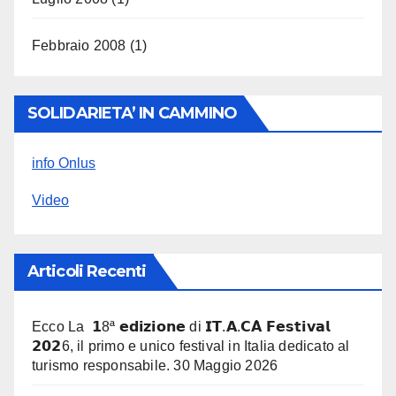
Febbraio 2008
(1)
SOLIDARIETA’ IN CAMMINO
info Onlus
Video
Articoli Recenti
Ecco La 𝟭8ª 𝗲𝗱𝗶𝘇𝗶𝗼𝗻𝗲 di 𝗜𝗧.𝗔.𝗖𝗔̀ 𝗙𝗲𝘀𝘁𝗶𝘃𝗮𝗹
𝟮𝟬𝟮6, il primo e unico festival in Italia dedicato al
turismo responsabile.
30 Maggio 2026