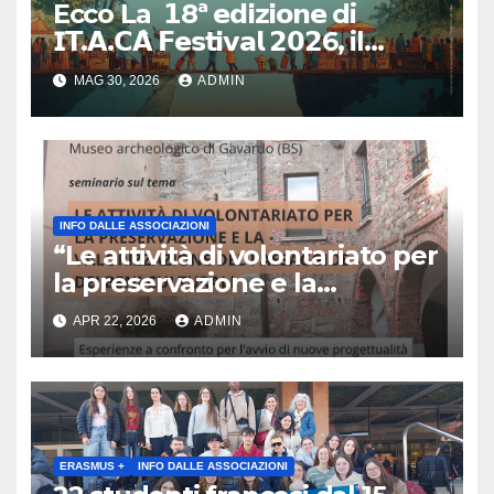
Ecco La 𝟭8ª 𝗲𝗱𝗶𝘇𝗶𝗼𝗻𝗲 di
𝗜𝗧.𝗔.𝗖𝗔̀ 𝗙𝗲𝘀𝘁𝗶𝘃𝗮𝗹 𝟮𝟬𝟮6, il
primo e unico festival in Italia
MAG 30, 2026
ADMIN
dedicato al turismo
responsabile.
INFO DALLE ASSOCIAZIONI
“Le attività di volontariato per
la preservazione e la
valorizzazione del paesaggio
APR 22, 2026
ADMIN
e dei beni culturali
Esperienze a confronto per
l’avvio di nuove
progettualità – Sabato 2
maggio 2026 ore 10:30 Museo
archeologico di Gavardo (BS)
ERASMUS +
INFO DALLE ASSOCIAZIONI