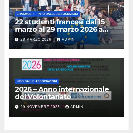
maggio 2026 ore 10:30 Museo
archeologico di Gavardo (BS)
ERASMUS +
INFO DALLE ASSOCIAZIONI
22 studenti francesi dal 15
marzo al 29 marzo 2026 a
Brescia : Erasmus plus :
28 MARZO 2026
ADMIN
Arricchisce la vita, apre la
mente
INFO DALLE ASSOCIAZIONI
2026 – Anno internazionale
del Volontariato
29 NOVEMBRE 2025
ADMIN