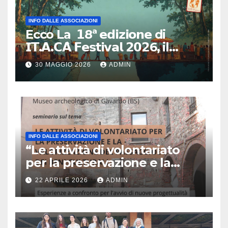
INFO DALLE ASSOCIAZIONI
Ecco La 𝟭8ª 𝗲𝗱𝗶𝘇𝗶𝗼𝗻𝗲 di
𝗜𝗧.𝗔.𝗖𝗔̀ 𝗙𝗲𝘀𝘁𝗶𝘃𝗮𝗹 𝟮𝟬𝟮6, il
primo e unico festival in Italia
30 MAGGIO 2026
ADMIN
dedicato al turismo
responsabile.
INFO DALLE ASSOCIAZIONI
“Le attività di volontariato
per la preservazione e la
valorizzazione del paesaggio
22 APRILE 2026
ADMIN
e dei beni culturali
Esperienze a confronto per
l’avvio di nuove
progettualità – Sabato 2