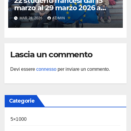
22 studenti francesi dal 15
marzo al 29 marzo 2026 a
Brescia : Erasmus plus :
MAR 28, 2026
ADMIN
Arricchisce la vita, apre la
mente
Lascia un commento
Devi essere
connesso
per inviare un commento.
Categorie
5×1000