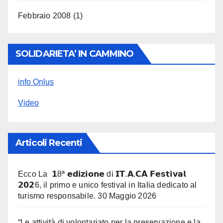
Febbraio 2008
(1)
SOLIDARIETA’ IN CAMMINO
info Onlus
Video
Articoli Recenti
Ecco La 𝟭8ª 𝗲𝗱𝗶𝘇𝗶𝗼𝗻𝗲 di 𝗜𝗧.𝗔.𝗖𝗔̀ 𝗙𝗲𝘀𝘁𝗶𝘃𝗮𝗹
𝟮𝟬𝟮6, il primo e unico festival in Italia dedicato al
turismo responsabile.
30 Maggio 2026
“Le attività di volontariato per la preservazione e la