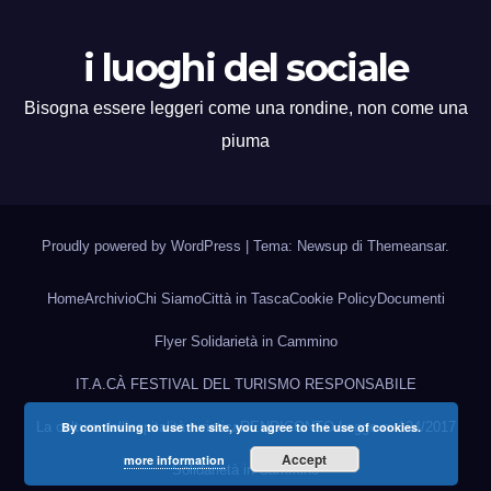
i luoghi del sociale
Bisogna essere leggeri come una rondine, non come una
piuma
Proudly powered by WordPress
|
Tema: Newsup di
Themeansar
.
Home
Archivio
Chi Siamo
Città in Tasca
Cookie Policy
Documenti
Flyer Solidarietà in Cammino
IT.A.CÀ FESTIVAL DEL TURISMO RESPONSABILE
La cultura dell’ospitalità turistica
RENDICONTO Legge n. 124/2017
By continuing to use the site, you agree to the use of cookies.
Accept
more information
Solidarietà in Cammino