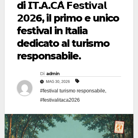
di 𝗜𝗧.𝗔.𝗖𝗔̀ 𝗙𝗲𝘀𝘁𝗶𝘃𝗮𝗹
𝟮𝟬𝟮6, il primo e unico
festival in Italia
dedicato al turismo
responsabile.
Di
admin
MAG 30, 2026
#festival turismo responsabile
,
#festivalitaca2026