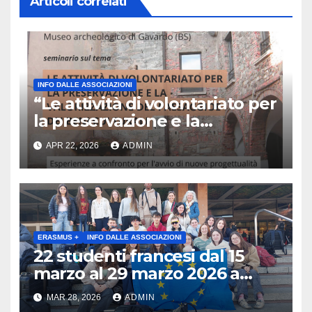
Articoli correlati
INFO DALLE ASSOCIAZIONI
“Le attività di volontariato per
la preservazione e la
valorizzazione del paesaggio
APR 22, 2026
ADMIN
e dei beni culturali
Esperienze a confronto per
l’avvio di nuove
progettualità – Sabato 2
maggio 2026 ore 10:30 Museo
archeologico di Gavardo (BS)
ERASMUS +
INFO DALLE ASSOCIAZIONI
22 studenti francesi dal 15
marzo al 29 marzo 2026 a
Brescia : Erasmus plus :
MAR 28, 2026
ADMIN
Arricchisce la vita, apre la