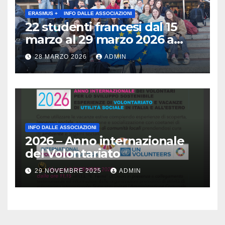
maggio 2026 ore 10:30 Museo
archeologico di Gavardo (BS)
ERASMUS +
INFO DALLE ASSOCIAZIONI
22 studenti francesi dal 15
marzo al 29 marzo 2026 a
Brescia : Erasmus plus :
28 MARZO 2026
ADMIN
Arricchisce la vita, apre la
mente
INFO DALLE ASSOCIAZIONI
2026 – Anno internazionale
del Volontariato
29 NOVEMBRE 2025
ADMIN