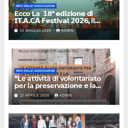
INFO DALLE ASSOCIAZIONI
Ecco La 𝟭8ª 𝗲𝗱𝗶𝘇𝗶𝗼𝗻𝗲 di
𝗜𝗧.𝗔.𝗖𝗔̀ 𝗙𝗲𝘀𝘁𝗶𝘃𝗮𝗹 𝟮𝟬𝟮6, il
primo e unico festival in Italia
30 MAGGIO 2026
ADMIN
dedicato al turismo
responsabile.
INFO DALLE ASSOCIAZIONI
“Le attività di volontariato
per la preservazione e la
valorizzazione del paesaggio
22 APRILE 2026
ADMIN
e dei beni culturali
Esperienze a confronto per
l’avvio di nuove
progettualità – Sabato 2