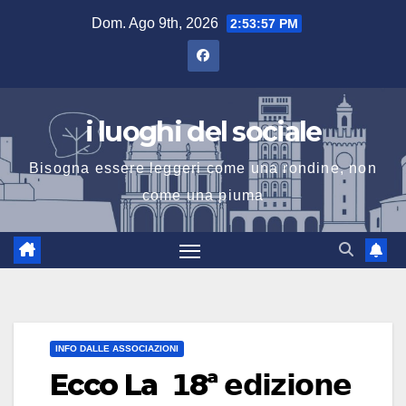
Salta
Dom. Ago 9th, 2026
2:53:58 PM
al
contenuto
i luoghi del sociale
Bisogna essere leggeri come una rondine, non
come una piuma
INFO DALLE ASSOCIAZIONI
Ecco La 𝟭8ª 𝗲𝗱𝗶𝘇𝗶𝗼𝗻𝗲