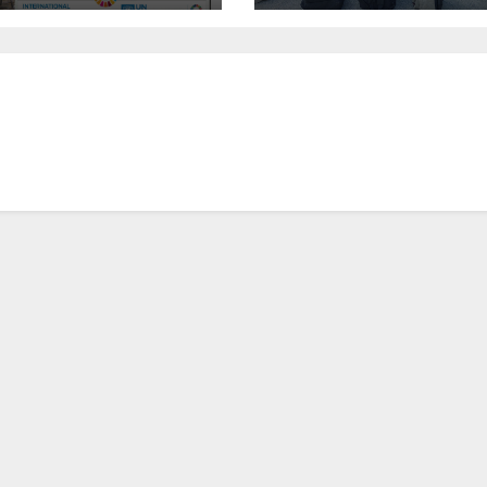
aggio e dei
plus : Arricchisce
 culturali
vita, apre la me
rienze a
ronto per
vio di nuove
ettualità –
to 2 maggio
 ore 10:30
o archeologico
avardo (BS)