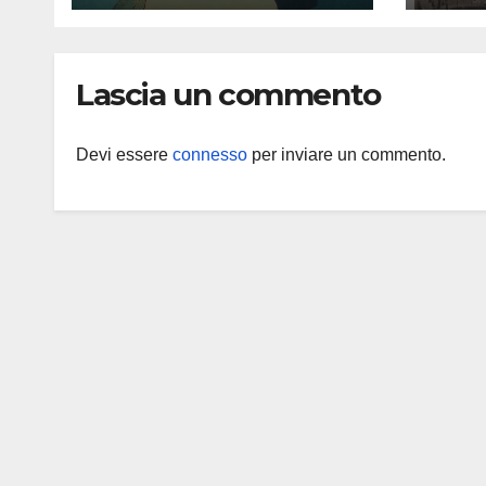
festival in Italia
paes
dedicato al turismo
beni
responsabile.
Espe
Lascia un commento
conf
l’av
prog
Devi essere
connesso
per inviare un commento.
Saba
2026
Muse
di G