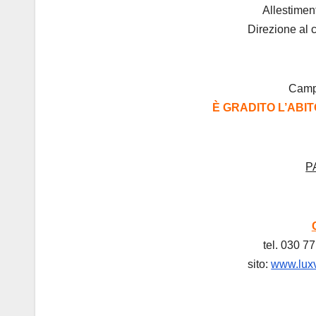
Allestimen
Direzione al 
Campa
È GRADITO L’ABI
P
tel. 030 7
sito:
www.luxv