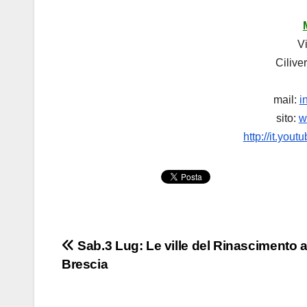
V
Cilive
mail:
i
sito:
w
http://it.yo
Navigazione
Sab.3 Lug: Le ville del Rinascimento 
Brescia
articoli