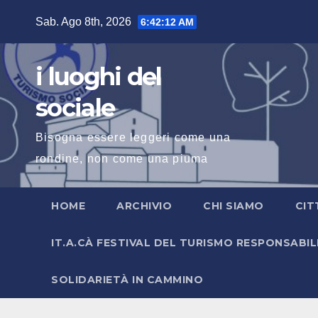
Salta
Sab. Ago 8th, 2026
6:42:13 AM
al
contenuto
i luoghi del
sociale
Bisogna essere leggeri come una
rondine, non come una piuma
HOME
ARCHIVIO
CHI SIAMO
CIT
IT.A.CÀ FESTIVAL DEL TURISMO RESPONSABIL
SOLIDARIETÀ IN CAMMINO