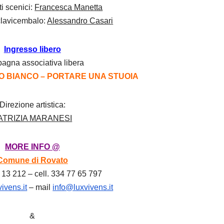
ti scenici:
Francesca Manetta
clavicembalo:
Alessandro Casari
Ingresso libero
gna associativa libera
TO BIANCO – PORTARE UNA STUOIA
Direzione artistica:
ATRIZIA MARANESI
MORE INFO @
Comune di Rovato
7 13 212 – cell. 334 77 65 797
ivens.it
– mail
info@luxvivens.it
&