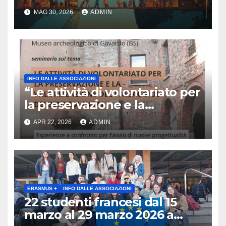
primo e unico festival in Italia
MAG 30, 2026
ADMIN
dedicato al turismo
responsabile.
INFO DALLE ASSOCIAZIONI
“Le attività di volontariato per
la preservazione e la
valorizzazione del paesaggio
APR 22, 2026
ADMIN
e dei beni culturali
Esperienze a confronto per
l’avvio di nuove
progettualità – Sabato 2
maggio 2026 ore 10:30 Museo
archeologico di Gavardo (BS)
ERASMUS +
INFO DALLE ASSOCIAZIONI
22 studenti francesi dal 15
marzo al 29 marzo 2026 a