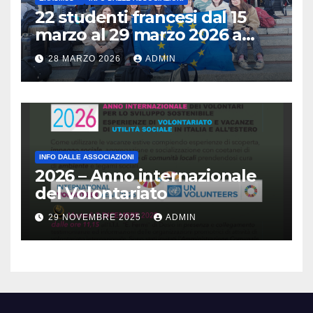
22 studenti francesi dal 15
marzo al 29 marzo 2026 a
Brescia : Erasmus plus :
28 MARZO 2026
ADMIN
Arricchisce la vita, apre la
mente
INFO DALLE ASSOCIAZIONI
2026 – Anno internazionale
del Volontariato
29 NOVEMBRE 2025
ADMIN