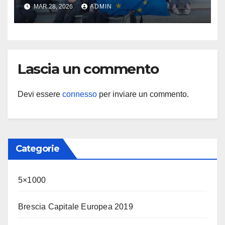
Brescia : Erasmus plus :
MAR 28, 2026
ADMIN
Arricchisce la vita, apre la
mente
Lascia un commento
Devi essere
connesso
per inviare un commento.
Categorie
5×1000
Brescia Capitale Europea 2019