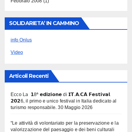
Febbraio 2008
(1)
SOLIDARIETA’ IN CAMMINO
info Onlus
Video
Articoli Recenti
Ecco La 𝟭8ª 𝗲𝗱𝗶𝘇𝗶𝗼𝗻𝗲 di 𝗜𝗧.𝗔.𝗖𝗔̀ 𝗙𝗲𝘀𝘁𝗶𝘃𝗮𝗹
𝟮𝟬𝟮6, il primo e unico festival in Italia dedicato al
turismo responsabile.
30 Maggio 2026
“Le attività di volontariato per la preservazione e la
valorizzazione del paesaggio e dei beni culturali