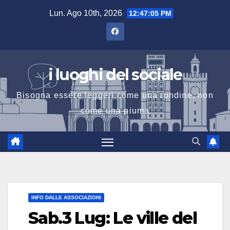
Salta
Lun. Ago 10th, 2026
12:47:06 PM
al
contenuto
i luoghi del sociale
Bisogna essere leggeri come una rondine, non
come una piuma
INFO DALLE ASSOCIAZIONI
Sab.3 Lug: Le ville del