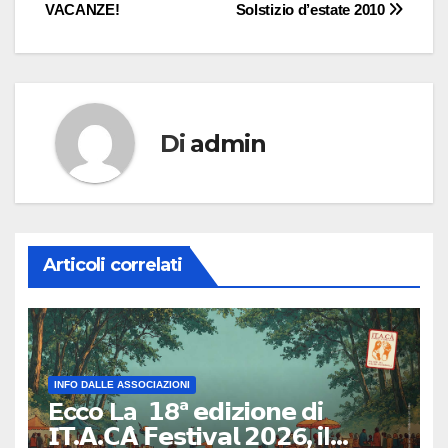
VACANZE!
Solstizio d’estate 2010
articoli
Di
admin
Articoli correlati
INFO DALLE ASSOCIAZIONI
Ecco La 𝟭8ª 𝗲𝗱𝗶𝘇𝗶𝗼𝗻𝗲 di
𝗜𝗧.𝗔.𝗖𝗔̀ 𝗙𝗲𝘀𝘁𝗶𝘃𝗮𝗹 𝟮𝟬𝟮6, il