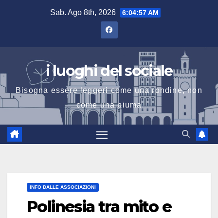
Salta
Sab. Ago 8th, 2026
6:04:58 AM
al
contenuto
i luoghi del sociale
Bisogna essere leggeri come una rondine, non
come una piuma
INFO DALLE ASSOCIAZIONI
Polinesia tra mito e