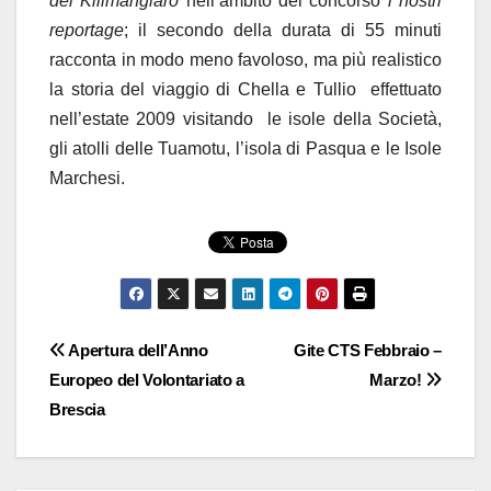
del Kilimangiaro
nell’ambito del concorso
i nostri
reportage
; il secondo della durata di 55 minuti
racconta in modo meno favoloso, ma più realistico
la storia del viaggio di Chella e Tullio effettuato
nell’estate 2009 visitando le isole della Società,
gli atolli delle Tuamotu, l’isola di Pasqua e le Isole
Marchesi.
Navigazione
Apertura dell’Anno
Gite CTS Febbraio –
Europeo del Volontariato a
Marzo!
articoli
Brescia