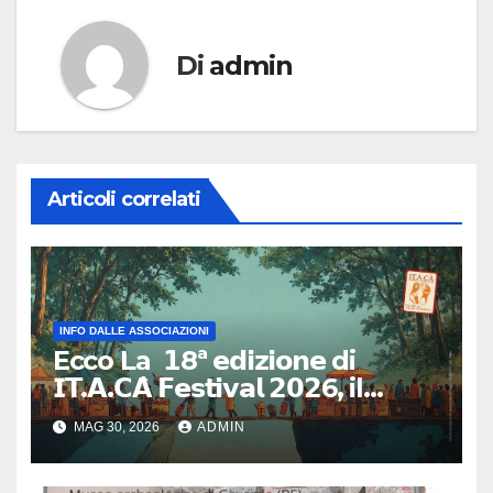
Di
admin
Articoli correlati
INFO DALLE ASSOCIAZIONI
Ecco La 𝟭8ª 𝗲𝗱𝗶𝘇𝗶𝗼𝗻𝗲 di
𝗜𝗧.𝗔.𝗖𝗔̀ 𝗙𝗲𝘀𝘁𝗶𝘃𝗮𝗹 𝟮𝟬𝟮6, il
primo e unico festival in Italia
MAG 30, 2026
ADMIN
dedicato al turismo
responsabile.