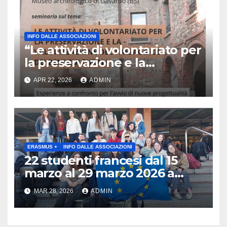
INFO DALLE ASSOCIAZIONI
“Le attività di volontariato per
la preservazione e la
valorizzazione del paesaggio
APR 22, 2026
ADMIN
e dei beni culturali
Esperienze a confronto per
l’avvio di nuove
progettualità – Sabato 2
maggio 2026 ore 10:30 Museo
archeologico di Gavardo (BS)
ERASMUS +
INFO DALLE ASSOCIAZIONI
22 studenti francesi dal 15
marzo al 29 marzo 2026 a
Brescia : Erasmus plus :
MAR 28, 2026
ADMIN
Arricchisce la vita, apre la
mente