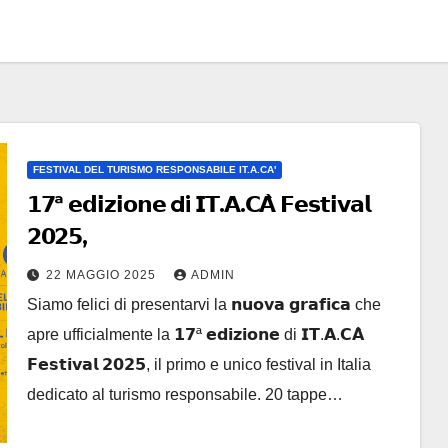
FESTIVAL DEL TURISMO RESPONSABILE IT.A.CA'
𝟭𝟳ª 𝗲𝗱𝗶𝘇𝗶𝗼𝗻𝗲 di 𝗜𝗧.𝗔.𝗖𝗔̀ 𝗙𝗲𝘀𝘁𝗶𝘃𝗮𝗹
𝟮𝟬𝟮𝟱,
22 MAGGIO 2025
ADMIN
Siamo felici di presentarvi la 𝗻𝘂𝗼𝘃𝗮 𝗴𝗿𝗮𝗳𝗶𝗰𝗮 che
apre ufficialmente la 𝟭𝟳ª 𝗲𝗱𝗶𝘇𝗶𝗼𝗻𝗲 di 𝗜𝗧.𝗔.𝗖𝗔̀
𝗙𝗲𝘀𝘁𝗶𝘃𝗮𝗹 𝟮𝟬𝟮𝟱, il primo e unico festival in Italia
dedicato al turismo responsabile. 20 tappe…