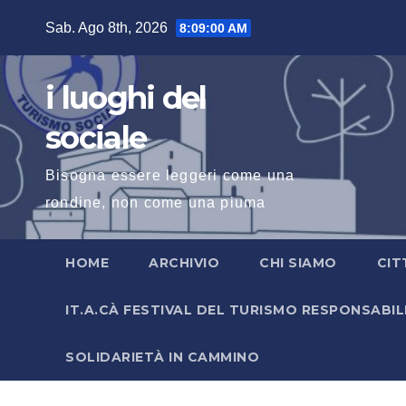
Salta
Sab. Ago 8th, 2026
8:09:01 AM
al
contenuto
i luoghi del
sociale
Bisogna essere leggeri come una
rondine, non come una piuma
HOME
ARCHIVIO
CHI SIAMO
CIT
IT.A.CÀ FESTIVAL DEL TURISMO RESPONSABIL
SOLIDARIETÀ IN CAMMINO