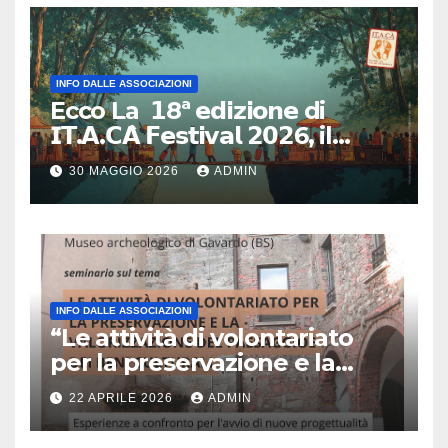
INFO DALLE ASSOCIAZIONI
Ecco La 𝟭8ª 𝗲𝗱𝗶𝘇𝗶𝗼𝗻𝗲 di
𝗜𝗧.𝗔.𝗖𝗔̀ 𝗙𝗲𝘀𝘁𝗶𝘃𝗮𝗹 𝟮𝟬𝟮6, il
primo e unico festival in Italia
30 MAGGIO 2026
ADMIN
dedicato al turismo
responsabile.
INFO DALLE ASSOCIAZIONI
“Le attività di volontariato
per la preservazione e la
valorizzazione del paesaggio
22 APRILE 2026
ADMIN
e dei beni culturali
Esperienze a confronto per