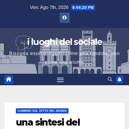
Salta
Ven. Ago 7th, 2026
9:44:21 PM
al
contenuto
i luoghi del sociale
Bisogna essere leggeri come una rondine, non
come una piuma
CAMMINO SUL TETTO DEL MONDO
una sintesi del