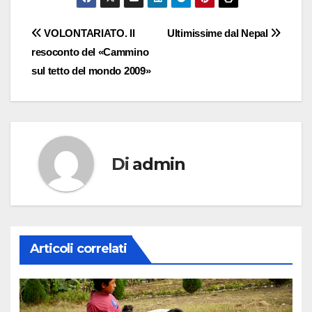
Navigazione
VOLONTARIATO. Il
Ultimissime dal Nepal
resoconto del «Cammino
articoli
sul tetto del mondo 2009»
Di
admin
Articoli correlati