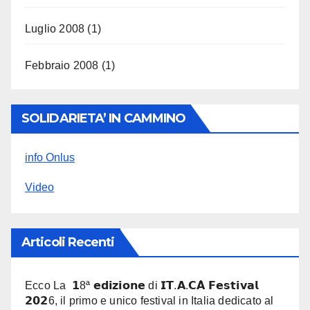
Luglio 2008
(1)
Febbraio 2008
(1)
SOLIDARIETA’ IN CAMMINO
info Onlus
Video
Articoli Recenti
Ecco La 𝟭8ª 𝗲𝗱𝗶𝘇𝗶𝗼𝗻𝗲 di 𝗜𝗧.𝗔.𝗖𝗔̀ 𝗙𝗲𝘀𝘁𝗶𝘃𝗮𝗹
𝟮𝟬𝟮6, il primo e unico festival in Italia dedicato al