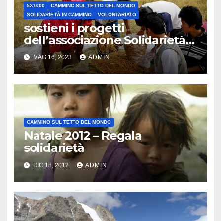
5X1000
CAMMINO SUL TETTO DEL MONDO
SOLIDARIETÀ IN CAMMINO
VOLONTARIATO
sostieni i progetti
dell’associazione Solidarietà
in Cammino ODV
MAG 16, 2023
ADMIN
CAMMINO SUL TETTO DEL MONDO
Natale 2012 – Regala
solidarietà
DIC 18, 2012
ADMIN